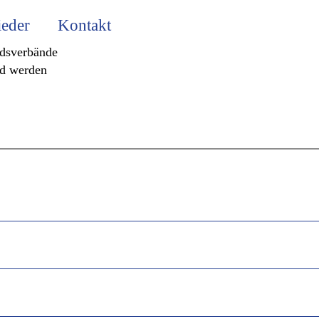
ieder
Kontakt
edsverbände
ed werden
Juni
es Schreiben für Frauen
30.06.2026
November