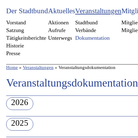
Der Stadtbund
Aktuelles
Veranstaltungen
Mitgl
Vorstand
Aktionen
Stadtbund
Mitgli
Satzung
Aufrufe
Verbände
Mitgli
Tätigkeitsberichte
Unterwegs
Dokumentation
Historie
Presse
Home
»
Veranstaltungen
»
Veranstaltungsdokumentation
Veranstaltungsdokumentation
2026
Juli
2025
18.07.2026
Schreiben, wie ich bin! Frei
Dezember