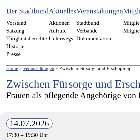
Der Stadtbund
Aktuelles
Veranstaltungen
Mitgl
Vorstand
Aktionen
Stadtbund
Mitgli
Satzung
Aufrufe
Verbände
Mitgli
Tätigkeitsberichte
Unterwegs
Dokumentation
Historie
Presse
Home
»
Veranstaltungen
»
Zwischen Fürsorge und Erschöpfung
Zwischen Fürsorge und Ersc
Frauen als pflegende Angehörige vo
14.07.2026
17:30 – 19:30 Uhr