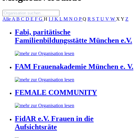
Alle
A
B
C
D
E
F
G
H
I
J
K
L
M
N
O
P
Q
R
S
T
U
V
W
X
Y
Z
Fabi, paritätische
Familienbildungsstätte München e.V.
FAM Frauenakademie München e. V.
FEMALE COMMUNITY
FidAR e.V. Frauen in die
Aufsichtsräte