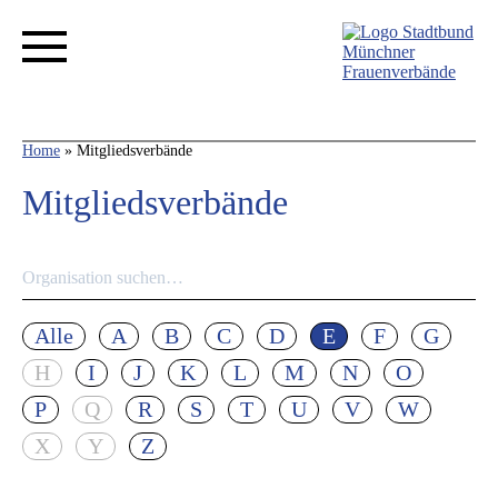
Home
»
Mitgliedsverbände
Mitgliedsverbände
Alle
A
B
C
D
E
F
G
H
I
J
K
L
M
N
O
P
Q
R
S
T
U
V
W
X
Y
Z